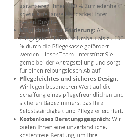
garantieren Ihnen 100 % Zufriedenheit
sowie eine lange Haltbarkeit Ihrer
neuen Dusche.
Möglichkeit zur Förderung:
Ab
Pflegegrad 1 kann Ihr Umbau bis zu 100
% durch die Pflegekasse gefördert
werden. Unser Team unterstützt Sie
gerne bei der Antragstellung und sorgt
für einen reibungslosen Ablauf.
Pflegeleichtes und sicheres Design:
Wir legen besonderen Wert auf die
Schaffung eines pflegefreundlichen und
sicheren Badezimmers, das Ihre
Selbstständigkeit und Pflege erleichtert.
Kostenloses Beratungsgespräch:
Wir
bieten Ihnen eine unverbindliche,
kostenfreie Beratung, um Ihre