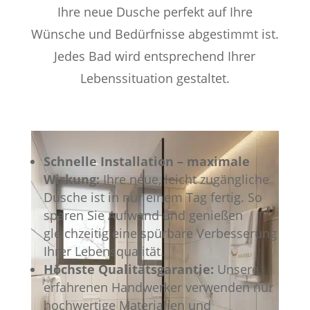
Ihre neue Dusche perfekt auf Ihre
Wünsche und Bedürfnisse abgestimmt ist.
Jedes Bad wird entsprechend Ihrer
Lebenssituation gestaltet.
Schnelle Installation – maximale
Wirkung:
Ihre neue, leicht zugängliche
Dusche ist in nur einem Tag fertig. So
sparen Sie Aufwand und genießen
gleichzeitig eine spürbare Verbesserung
Ihrer Lebensqualität.
Höchste Qualitätsgarantie:
Unsere
erfahrenen Handwerker verwenden nur
hochwertige Materialien und